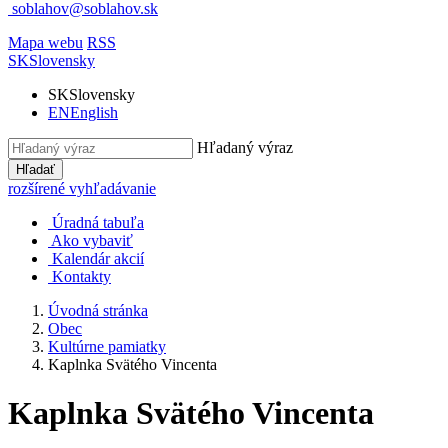
soblahov@soblahov.sk
Mapa webu
RSS
SK
Slovensky
SK
Slovensky
EN
English
Hľadaný výraz
Hľadať
rozšírené vyhľadávanie
Úradná tabuľa
Ako vybaviť
Kalendár akcií
Kontakty
Úvodná stránka
Obec
Kultúrne pamiatky
Kaplnka Svätého Vincenta
Kaplnka Svätého Vincenta