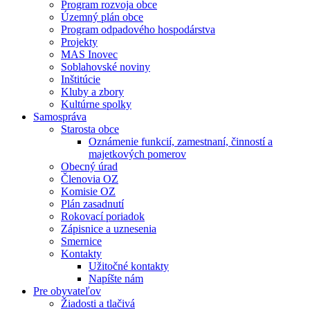
Program rozvoja obce
Územný plán obce
Program odpadového hospodárstva
Projekty
MAS Inovec
Soblahovské noviny
Inštitúcie
Kluby a zbory
Kultúrne spolky
Samospráva
Starosta obce
Oznámenie funkcií, zamestnaní, činností a
majetkových pomerov
Obecný úrad
Členovia OZ
Komisie OZ
Plán zasadnutí
Rokovací poriadok
Zápisnice a uznesenia
Smernice
Kontakty
Užitočné kontakty
Napíšte nám
Pre obyvateľov
Žiadosti a tlačivá