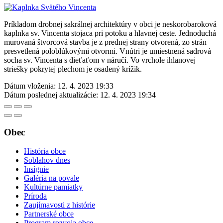
Príkladom drobnej sakrálnej architektúry v obci je neskorobaroková
kaplnka sv. Vincenta stojaca pri potoku a hlavnej ceste. Jednoduchá
murovaná štvorcová stavba je z prednej strany otvorená, zo strán
presvetlená poloblúkovými otvormi. Vnútri je umiestnená sadrová
socha sv. Vincenta s dieťaťom v náručí. Vo vrchole ihlanovej
striešky pokrytej plechom je osadený krížik.
Dátum vloženia:
12. 4. 2023 19:33
Dátum poslednej aktualizácie:
12. 4. 2023 19:34
Obec
História obce
Soblahov dnes
Insígnie
Galéria na povale
Kultúrne pamiatky
Príroda
Zaujímavosti z histórie
Partnerské obce
Program rozvoja obce