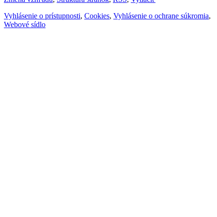
Vyhlásenie o prístupnosti
,
Cookies
,
Vyhlásenie o ochrane súkromia
,
Webové sídlo