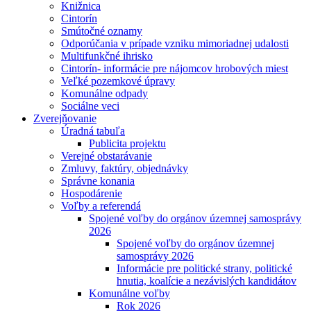
Knižnica
Cintorín
Smútočné oznamy
Odporúčania v prípade vzniku mimoriadnej udalosti
Multifunkčné ihrisko
Cintorín- informácie pre nájomcov hrobových miest
Veľké pozemkové úpravy
Komunálne odpady
Sociálne veci
Zverejňovanie
Úradná tabuľa
Publicita projektu
Verejné obstarávanie
Zmluvy, faktúry, objednávky
Správne konania
Hospodárenie
Voľby a referendá
Spojené voľby do orgánov územnej samosprávy
2026
Spojené voľby do orgánov územnej
samosprávy 2026
Informácie pre politické strany, politické
hnutia, koalície a nezávislých kandidátov
Komunálne voľby
Rok 2026