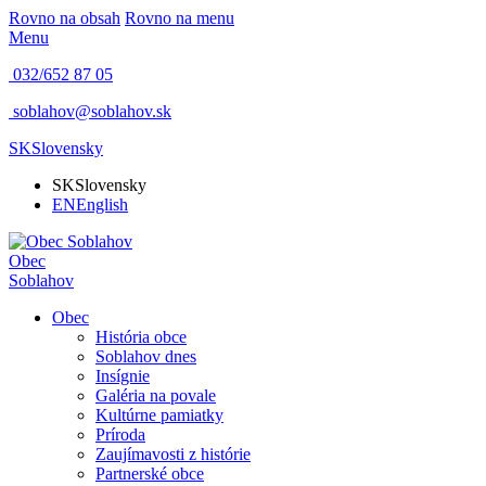
Rovno na obsah
Rovno na menu
Menu
032/652 87 05
soblahov@soblahov.sk
SK
Slovensky
SK
Slovensky
EN
English
Obec
Soblahov
Obec
História obce
Soblahov dnes
Insígnie
Galéria na povale
Kultúrne pamiatky
Príroda
Zaujímavosti z histórie
Partnerské obce