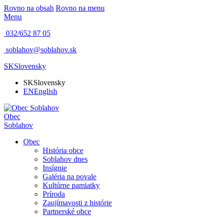
Rovno na obsah
Rovno na menu
Menu
032/652 87 05
soblahov@soblahov.sk
SK
Slovensky
SK
Slovensky
EN
English
Obec
Soblahov
Obec
História obce
Soblahov dnes
Insígnie
Galéria na povale
Kultúrne pamiatky
Príroda
Zaujímavosti z histórie
Partnerské obce