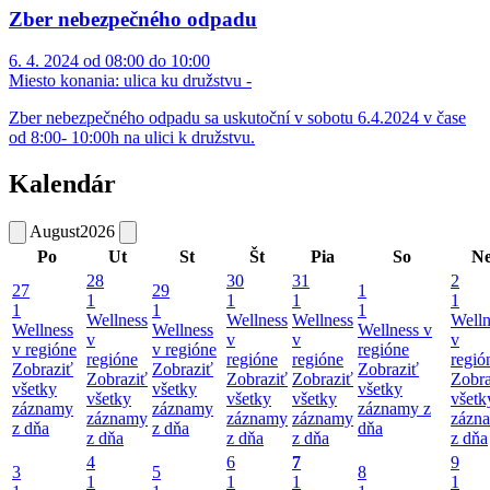
Zber nebezpečného odpadu
6. 4. 2024 od 08:00 do 10:00
Miesto konania:
ulica ku družstvu -
Zber nebezpečného odpadu sa uskutoční v sobotu 6.4.2024 v čase
od 8:00- 10:00h na ulici k družstvu.
Kalendár
August
2026
Po
Ut
St
Št
Pia
So
N
28
30
31
2
27
29
1
1
1
1
1
1
1
1
Wellness
Wellness
Wellness
Welln
Wellness
Wellness
Wellness v
v
v
v
v
v regióne
v regióne
regióne
regióne
regióne
regióne
regió
Zobraziť
Zobraziť
Zobraziť
Zobraziť
Zobraziť
Zobraziť
Zobra
všetky
všetky
všetky
všetky
všetky
všetky
všetk
záznamy
záznamy
záznamy z
záznamy
záznamy
záznamy
zázn
z dňa
z dňa
dňa
z dňa
z dňa
z dňa
z dňa
4
6
7
9
3
5
8
1
1
1
1