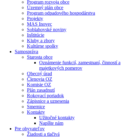
Program rozvoja obce
Územný plán obce
Program odpadového hospodárstva
Projekty
MAS Inovec
Soblahovské noviny
Inštitúcie
Kluby a zbory
Kultúrne spolky
Samospráva
Starosta obce
Oznámenie funkcií, zamestnaní, činností a
majetkových pomerov
Obecný úrad
Členovia OZ
Komisie OZ
Plán zasadnutí
Rokovací poriadok
Zápisnice a uznesenia
Smernice
Kontakty
Užitočné kontakty
Napíšte nám
Pre obyvateľov
Žiadosti a tlačivá