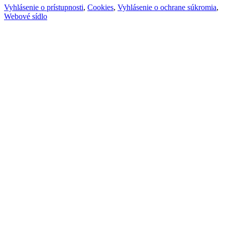
Vyhlásenie o prístupnosti
,
Cookies
,
Vyhlásenie o ochrane súkromia
,
Webové sídlo