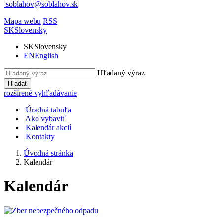
soblahov@soblahov.sk
Mapa webu
RSS
SK
Slovensky
SK
Slovensky
EN
English
Hľadaný výraz
Hľadať
rozšírené vyhľadávanie
Úradná tabuľa
Ako vybaviť
Kalendár akcií
Kontakty
Úvodná stránka
Kalendár
Kalendár