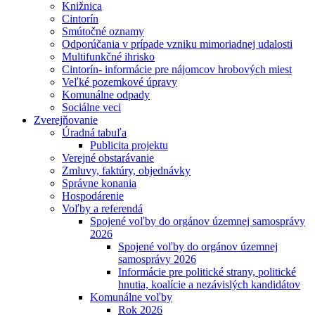
Knižnica
Cintorín
Smútočné oznamy
Odporúčania v prípade vzniku mimoriadnej udalosti
Multifunkčné ihrisko
Cintorín- informácie pre nájomcov hrobových miest
Veľké pozemkové úpravy
Komunálne odpady
Sociálne veci
Zverejňovanie
Úradná tabuľa
Publicita projektu
Verejné obstarávanie
Zmluvy, faktúry, objednávky
Správne konania
Hospodárenie
Voľby a referendá
Spojené voľby do orgánov územnej samosprávy
2026
Spojené voľby do orgánov územnej
samosprávy 2026
Informácie pre politické strany, politické
hnutia, koalície a nezávislých kandidátov
Komunálne voľby
Rok 2026