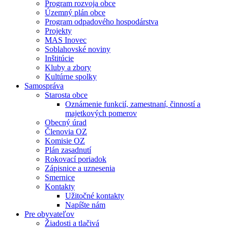
Program rozvoja obce
Územný plán obce
Program odpadového hospodárstva
Projekty
MAS Inovec
Soblahovské noviny
Inštitúcie
Kluby a zbory
Kultúrne spolky
Samospráva
Starosta obce
Oznámenie funkcií, zamestnaní, činností a
majetkových pomerov
Obecný úrad
Členovia OZ
Komisie OZ
Plán zasadnutí
Rokovací poriadok
Zápisnice a uznesenia
Smernice
Kontakty
Užitočné kontakty
Napíšte nám
Pre obyvateľov
Žiadosti a tlačivá