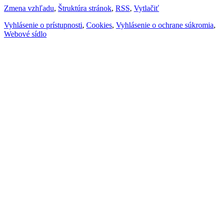
Zmena vzhľadu
,
Štruktúra stránok
,
RSS
,
Vytlačiť
Vyhlásenie o prístupnosti
,
Cookies
,
Vyhlásenie o ochrane súkromia
,
Webové sídlo