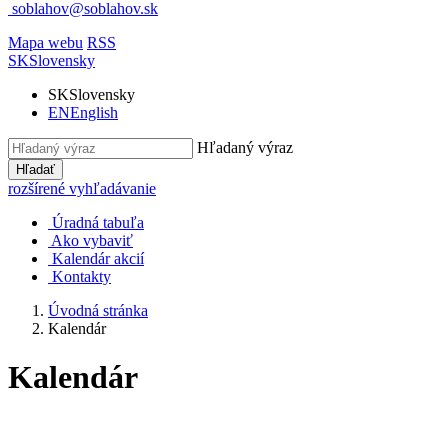
soblahov@soblahov.sk
Mapa webu
RSS
SK
Slovensky
SK
Slovensky
EN
English
Hľadaný výraz
Hľadať
rozšírené vyhľadávanie
Úradná tabuľa
Ako vybaviť
Kalendár akcií
Kontakty
Úvodná stránka
Kalendár
Kalendár