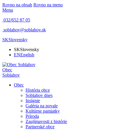
Rovno na obsah
Rovno na menu
Menu
032/652 87 05
soblahov@soblahov.sk
SK
Slovensky
SK
Slovensky
EN
English
Obec
Soblahov
Obec
História obce
Soblahov dnes
Insígnie
Galéria na povale
Kultúrne pamiatky
Príroda
Zaujímavosti z histórie
Partnerské obce