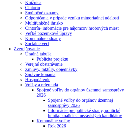
Knižnica
Cintorín
Smútočné oznamy
Odporúčania v prípade vzniku mimoriadnej udalosti
Multifunkčné ihrisko
Cintorín- informácie pre nájomcov hrobových miest
Veľké pozemkové úpravy
Komunálne odpady
Sociálne veci
Zverejňovanie
Úradná tabuľa
Publicita projektu
Verejné obstarávanie
Zmluvy, faktúry, objednávky
Správne konania
Hospodárenie
Voľby a referendá
Spojené voľby do orgánov územnej samosprávy
2026
Spojené voľby do orgánov územnej
samosprávy 2026
Informácie pre politické strany, politické
hnutia, koalície a nezávislých kandidátov
Komunálne voľby
Rok 2026