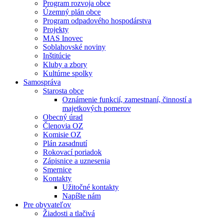
Program rozvoja obce
Územný plán obce
Program odpadového hospodárstva
Projekty
MAS Inovec
Soblahovské noviny
Inštitúcie
Kluby a zbory
Kultúrne spolky
Samospráva
Starosta obce
Oznámenie funkcií, zamestnaní, činností a
majetkových pomerov
Obecný úrad
Členovia OZ
Komisie OZ
Plán zasadnutí
Rokovací poriadok
Zápisnice a uznesenia
Smernice
Kontakty
Užitočné kontakty
Napíšte nám
Pre obyvateľov
Žiadosti a tlačivá