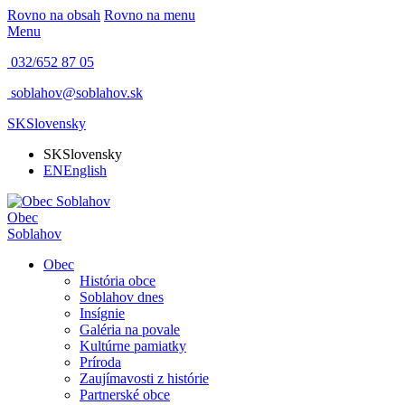
Rovno na obsah
Rovno na menu
Menu
032/652 87 05
soblahov@soblahov.sk
SK
Slovensky
SK
Slovensky
EN
English
Obec
Soblahov
Obec
História obce
Soblahov dnes
Insígnie
Galéria na povale
Kultúrne pamiatky
Príroda
Zaujímavosti z histórie
Partnerské obce