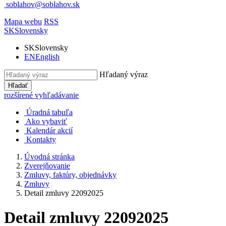
soblahov@soblahov.sk
Mapa webu
RSS
SK
Slovensky
SK
Slovensky
EN
English
Hľadaný výraz
Hľadať
rozšírené vyhľadávanie
Úradná tabuľa
Ako vybaviť
Kalendár akcií
Kontakty
Úvodná stránka
Zverejňovanie
Zmluvy, faktúry, objednávky
Zmluvy
Detail zmluvy 22092025
Detail zmluvy 22092025