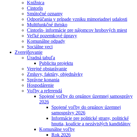
Knižnica
Cintorín
Smútočné oznamy
Odporúčania v prípade vzniku mimoriadnej udalosti
Multifunkčné ihrisko
Cintorín- informácie pre nájomcov hrobových miest
Veľké pozemkové úpravy
Komunálne odpady
Sociálne veci
Zverejňovanie
Úradná tabuľa
Publicita projektu
Verejné obstarávanie
Zmluvy, faktúry, objednávky
Správne konania
Hospodárenie
Voľby a referendá
Spojené voľby do orgánov územnej samosprávy
2026
Spojené voľby do orgánov územnej
samosprávy 2026
Informácie pre politické strany, politické
hnutia, koalície a nezávislých kandidátov
Komunálne voľby
Rok 2026