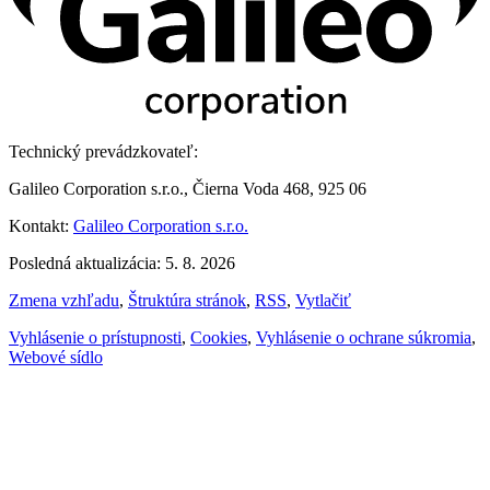
Technický prevádzkovateľ:
Galileo Corporation s.r.o., Čierna Voda 468, 925 06
Kontakt:
Galileo Corporation s.r.o.
Posledná aktualizácia: 5. 8. 2026
Zmena vzhľadu
,
Štruktúra stránok
,
RSS
,
Vytlačiť
Vyhlásenie o prístupnosti
,
Cookies
,
Vyhlásenie o ochrane súkromia
,
Webové sídlo