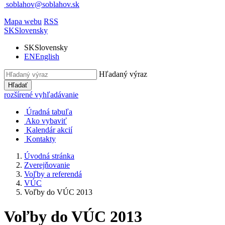
soblahov@soblahov.sk
Mapa webu
RSS
SK
Slovensky
SK
Slovensky
EN
English
Hľadaný výraz
Hľadať
rozšírené vyhľadávanie
Úradná tabuľa
Ako vybaviť
Kalendár akcií
Kontakty
Úvodná stránka
Zverejňovanie
Voľby a referendá
VÚC
Voľby do VÚC 2013
Voľby do VÚC 2013