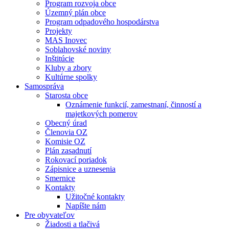
Program rozvoja obce
Územný plán obce
Program odpadového hospodárstva
Projekty
MAS Inovec
Soblahovské noviny
Inštitúcie
Kluby a zbory
Kultúrne spolky
Samospráva
Starosta obce
Oznámenie funkcií, zamestnaní, činností a
majetkových pomerov
Obecný úrad
Členovia OZ
Komisie OZ
Plán zasadnutí
Rokovací poriadok
Zápisnice a uznesenia
Smernice
Kontakty
Užitočné kontakty
Napíšte nám
Pre obyvateľov
Žiadosti a tlačivá