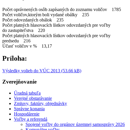
Počet oprávnených osôb zapísaných do zoznamu voličov 1785
Počet voličov,ktorým boli vydané obálky 235
Počet odovzdaných obálok 235
Počet platných hlasovacích lístkov odovzdaných pre voľby
do zastupiteľstva 220
Počet platných hlasovacích lístkov odovzdaných pre voľby
predsedu 216
Účasť voličov v % 13,17
Príloha:
Výsledky volieb do VÚC 2013 (53.66 kB)
Zverejňovanie
Úradná tabuľa
Verejné obstarávanie
Zmluvy, faktúry, objednávky
Správne konania
Hospodárenie
Voľby a referendá
Spojené voľby do orgánov územnej samosprávy 2026
Komunálne voľby