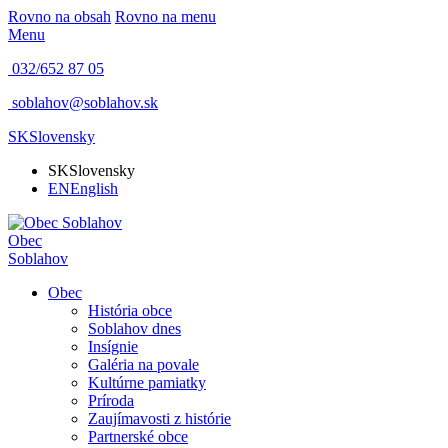
Rovno na obsah
Rovno na menu
Menu
032/652 87 05
soblahov@soblahov.sk
SK
Slovensky
SK
Slovensky
EN
English
Obec
Soblahov
Obec
História obce
Soblahov dnes
Insígnie
Galéria na povale
Kultúrne pamiatky
Príroda
Zaujímavosti z histórie
Partnerské obce