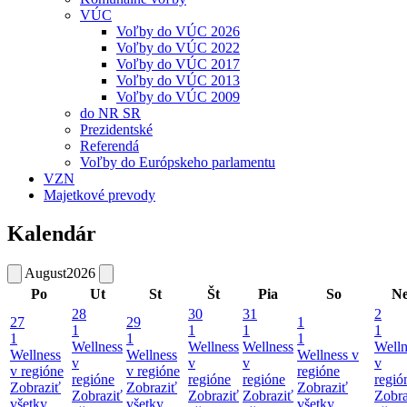
VÚC
Voľby do VÚC 2026
Voľby do VÚC 2022
Voľby do VÚC 2017
Voľby do VÚC 2013
Voľby do VÚC 2009
do NR SR
Prezidentské
Referendá
Voľby do Európskeho parlamentu
VZN
Majetkové prevody
Kalendár
August
2026
Po
Ut
St
Št
Pia
So
N
28
30
31
2
27
29
1
1
1
1
1
1
1
1
Wellness
Wellness
Wellness
Welln
Wellness
Wellness
Wellness v
v
v
v
v
v regióne
v regióne
regióne
regióne
regióne
regióne
regió
Zobraziť
Zobraziť
Zobraziť
Zobraziť
Zobraziť
Zobraziť
Zobra
všetky
všetky
všetky