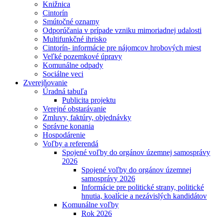
Knižnica
Cintorín
Smútočné oznamy
Odporúčania v prípade vzniku mimoriadnej udalosti
Multifunkčné ihrisko
Cintorín- informácie pre nájomcov hrobových miest
Veľké pozemkové úpravy
Komunálne odpady
Sociálne veci
Zverejňovanie
Úradná tabuľa
Publicita projektu
Verejné obstarávanie
Zmluvy, faktúry, objednávky
Správne konania
Hospodárenie
Voľby a referendá
Spojené voľby do orgánov územnej samosprávy
2026
Spojené voľby do orgánov územnej
samosprávy 2026
Informácie pre politické strany, politické
hnutia, koalície a nezávislých kandidátov
Komunálne voľby
Rok 2026