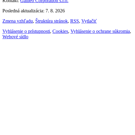
Kontakt:
Galileo Corporation s.r.o.
Posledná aktualizácia: 7. 8. 2026
Zmena vzhľadu
,
Štruktúra stránok
,
RSS
,
Vytlačiť
Vyhlásenie o prístupnosti
,
Cookies
,
Vyhlásenie o ochrane súkromia
,
Webové sídlo