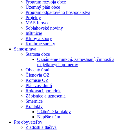
Program rozvoja obce
Územný plán obce
Program odpadového hospodárstva
Projekty
MAS Inovec
Soblahovské noviny
Inštitúcie
Kluby a zbory
Kultúrne spolky
Samospráva
Starosta obce
Oznámenie funkcií, zamestnaní, činností a
majetkových pomerov
Obecný úrad
Členovia OZ
Komisie OZ
Plán zasadnutí
Rokovací poriadok
Zápisnice a uznesenia
Smernice
Kontakty
Užitočné kontakty
Napíšte nám
Pre obyvateľov
Žiadosti a tlačivá