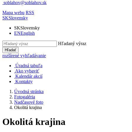
soblahov@soblahov.sk
Mapa webu
RSS
SK
Slovensky
SK
Slovensky
EN
English
Hľadaný výraz
Hľadať
rozšírené vyhľadávanie
Úradná tabuľa
Ako vybaviť
Kalendár akcií
Kontakty
Úvodná stránka
Fotogaléria
Nadčasové foto
Okolitá krajina
Okolitá krajina