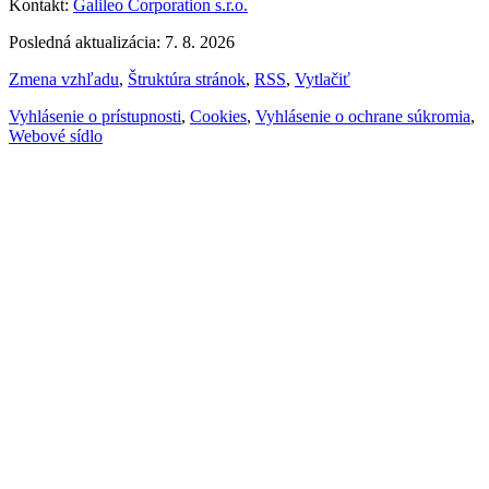
Kontakt:
Galileo Corporation s.r.o.
Posledná aktualizácia: 7. 8. 2026
Zmena vzhľadu
,
Štruktúra stránok
,
RSS
,
Vytlačiť
Vyhlásenie o prístupnosti
,
Cookies
,
Vyhlásenie o ochrane súkromia
,
Webové sídlo