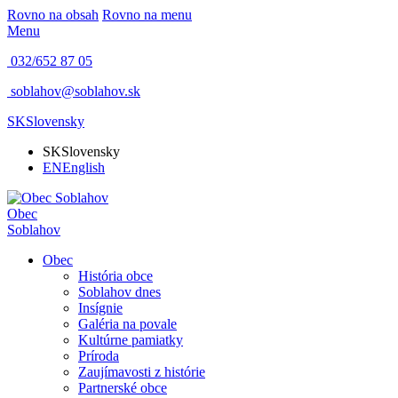
Rovno na obsah
Rovno na menu
Menu
032/652 87 05
soblahov@soblahov.sk
SK
Slovensky
SK
Slovensky
EN
English
Obec
Soblahov
Obec
História obce
Soblahov dnes
Insígnie
Galéria na povale
Kultúrne pamiatky
Príroda
Zaujímavosti z histórie
Partnerské obce