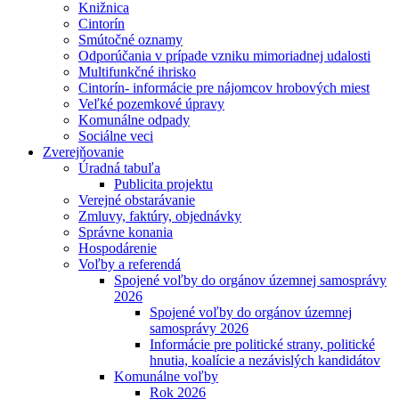
Knižnica
Cintorín
Smútočné oznamy
Odporúčania v prípade vzniku mimoriadnej udalosti
Multifunkčné ihrisko
Cintorín- informácie pre nájomcov hrobových miest
Veľké pozemkové úpravy
Komunálne odpady
Sociálne veci
Zverejňovanie
Úradná tabuľa
Publicita projektu
Verejné obstarávanie
Zmluvy, faktúry, objednávky
Správne konania
Hospodárenie
Voľby a referendá
Spojené voľby do orgánov územnej samosprávy
2026
Spojené voľby do orgánov územnej
samosprávy 2026
Informácie pre politické strany, politické
hnutia, koalície a nezávislých kandidátov
Komunálne voľby
Rok 2026