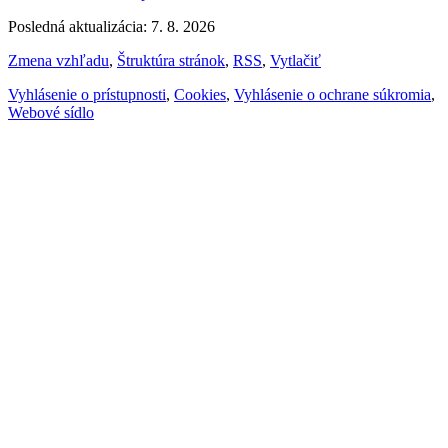
Posledná aktualizácia: 7. 8. 2026
Zmena vzhľadu
,
Štruktúra stránok
,
RSS
,
Vytlačiť
Vyhlásenie o prístupnosti
,
Cookies
,
Vyhlásenie o ochrane súkromia
,
Webové sídlo