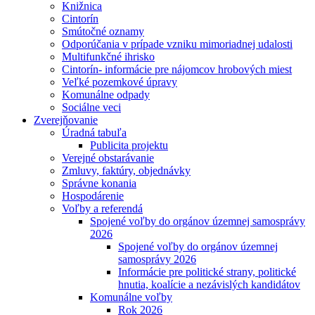
Knižnica
Cintorín
Smútočné oznamy
Odporúčania v prípade vzniku mimoriadnej udalosti
Multifunkčné ihrisko
Cintorín- informácie pre nájomcov hrobových miest
Veľké pozemkové úpravy
Komunálne odpady
Sociálne veci
Zverejňovanie
Úradná tabuľa
Publicita projektu
Verejné obstarávanie
Zmluvy, faktúry, objednávky
Správne konania
Hospodárenie
Voľby a referendá
Spojené voľby do orgánov územnej samosprávy
2026
Spojené voľby do orgánov územnej
samosprávy 2026
Informácie pre politické strany, politické
hnutia, koalície a nezávislých kandidátov
Komunálne voľby
Rok 2026