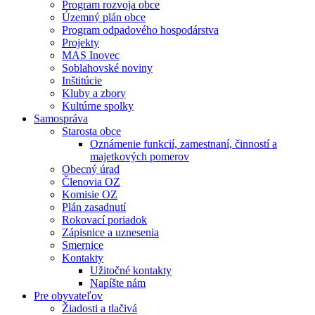
Program rozvoja obce
Územný plán obce
Program odpadového hospodárstva
Projekty
MAS Inovec
Soblahovské noviny
Inštitúcie
Kluby a zbory
Kultúrne spolky
Samospráva
Starosta obce
Oznámenie funkcií, zamestnaní, činností a
majetkových pomerov
Obecný úrad
Členovia OZ
Komisie OZ
Plán zasadnutí
Rokovací poriadok
Zápisnice a uznesenia
Smernice
Kontakty
Užitočné kontakty
Napíšte nám
Pre obyvateľov
Žiadosti a tlačivá