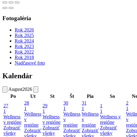
Fotogaléria
Rok 2026
Rok 2025
Rok 2024
Rok 2023
Rok 2022
Rok 2018
Nadčasové foto
Kalendár
August
2026
Po
Ut
St
Št
Pia
So
N
28
30
31
2
27
29
1
1
1
1
1
1
1
1
Wellness
Wellness
Wellness
Welln
Wellness
Wellness
Wellness v
v
v
v
v
v regióne
v regióne
regióne
regióne
regióne
regióne
regió
Zobraziť
Zobraziť
Zobraziť
Zobraziť
Zobraziť
Zobraziť
Zobra
všetky
všetky
všetky
všetky
všetky
všetky
všetk