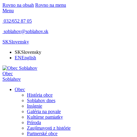
Rovno na obsah
Rovno na menu
Menu
032/652 87 05
soblahov@soblahov.sk
SK
Slovensky
SK
Slovensky
EN
English
Obec
Soblahov
Obec
História obce
Soblahov dnes
Insígnie
Galéria na povale
Kultúrne pamiatky
Príroda
Zaujímavosti z histórie
Partnerské obce