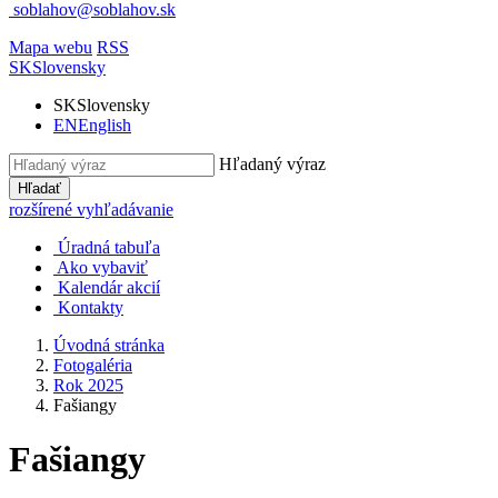
soblahov@soblahov.sk
Mapa webu
RSS
SK
Slovensky
SK
Slovensky
EN
English
Hľadaný výraz
Hľadať
rozšírené vyhľadávanie
Úradná tabuľa
Ako vybaviť
Kalendár akcií
Kontakty
Úvodná stránka
Fotogaléria
Rok 2025
Fašiangy
Fašiangy