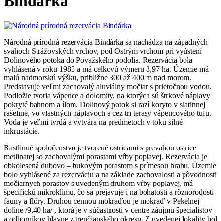
Bindárka
Národná prírodná rezervácia Bindárka sa nachádza na západných
svahoch Strážovských vrchov, pod Ostrým vrchom pri vyústení
Dolinového potoka do Považského podolia. Rezervácia bola
vyhlásená v roku 1983 a má celkovú výmeru 8,97 ha. Územie má
malú nadmorskú výšku, približne 300 až 400 m nad morom.
Predstavuje veľmi zachovalý aluviálny močiar s prietočnou vodou.
Podložie tvoria vápence a dolomity, na ktorých sú štrkové náplavy
pokryté bahnom a ílom. Dolinový potok si razí koryto v slatinnej
rašeline, vo vlastných náplavoch a cez tri terasy vápencového tufu.
Voda je veľmi tvrdá a vytvára na predmetoch v toku silné
inkrustácie.
Rastlinné spoločenstvo je tvorené ostricami s prevahou ostrice
metlinatej so zachovalými porastami vŕby poplavej. Rezervácia je
obkolesená dubovo – bukovým porastom s prímesou hrabu. Územie
bolo vyhlásené za rezerváciu a na základe zachovalosti a pôvodnosti
močiarnych porastov s uvedeným druhom vŕby poplavej, má
špecifickú mikroklímu, čo sa prejavuje i na bohatosti a rôznorodosti
fauny a flóry. Druhou cennou mokraďou je mokraď v Pekelnej
doline /9,40 ha/ , ktorá je v súčastnosti v centre záujmu špecialistov
a odborníkov hlavne z trenčianského okresu. Z uvedenej lokality bol