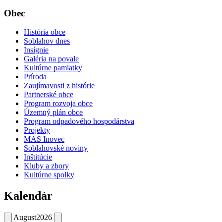
Obec
História obce
Soblahov dnes
Insígnie
Galéria na povale
Kultúrne pamiatky
Príroda
Zaujímavosti z histórie
Partnerské obce
Program rozvoja obce
Územný plán obce
Program odpadového hospodárstva
Projekty
MAS Inovec
Soblahovské noviny
Inštitúcie
Kluby a zbory
Kultúrne spolky
Kalendár
August
2026