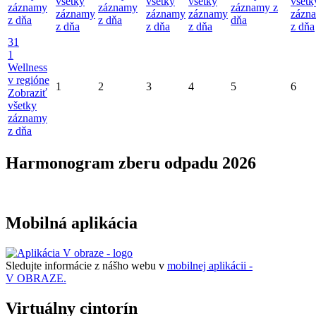
všetky
všetky
všetky
všetk
záznamy
záznamy
záznamy z
záznamy
záznamy
záznamy
zázn
z dňa
z dňa
dňa
z dňa
z dňa
z dňa
z dňa
31
1
Wellness
v regióne
1
2
3
4
5
6
Zobraziť
všetky
záznamy
z dňa
Harmonogram zberu odpadu 2026
Mobilná aplikácia
Sledujte informácie z nášho webu v
mobilnej aplikácii -
V OBRAZE.
Virtuálny cintorín