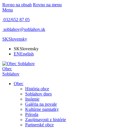
Rovno na obsah
Rovno na menu
Menu
032/652 87 05
soblahov@soblahov.sk
SK
Slovensky
SK
Slovensky
EN
English
Obec
Soblahov
Obec
História obce
Soblahov dnes
Insígnie
Galéria na povale
Kultúrne pamiatky
Príroda
Zaujímavosti z histórie
Partnerské obce