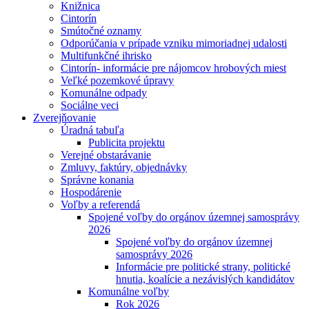
Knižnica
Cintorín
Smútočné oznamy
Odporúčania v prípade vzniku mimoriadnej udalosti
Multifunkčné ihrisko
Cintorín- informácie pre nájomcov hrobových miest
Veľké pozemkové úpravy
Komunálne odpady
Sociálne veci
Zverejňovanie
Úradná tabuľa
Publicita projektu
Verejné obstarávanie
Zmluvy, faktúry, objednávky
Správne konania
Hospodárenie
Voľby a referendá
Spojené voľby do orgánov územnej samosprávy
2026
Spojené voľby do orgánov územnej
samosprávy 2026
Informácie pre politické strany, politické
hnutia, koalície a nezávislých kandidátov
Komunálne voľby
Rok 2026