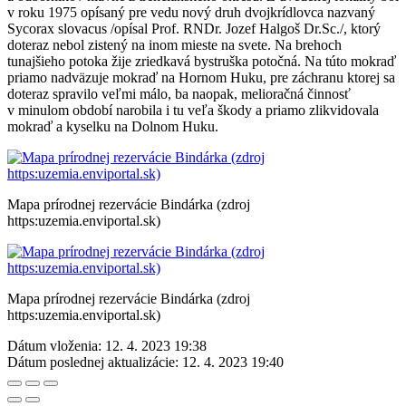
v roku 1975 opísaný pre vedu nový druh dvojkrídlovca nazvaný
Sycorax slovacus /opísal Prof. RNDr. Jozef Halgoš Dr.Sc./, ktorý
doteraz nebol zistený na inom mieste na svete. Na brehoch
tunajšieho potoka žije zriedkavá bystruška potočná. Na túto mokraď
priamo nadväzuje mokraď na Hornom Huku, pre záchranu ktorej sa
doteraz spravilo veľmi málo, ba naopak, melioračná činnosť
v minulom období narobila i tu veľa škody a priamo zlikvidovala
mokraď a kyselku na Dolnom Huku.
Mapa prírodnej rezervácie Bindárka (zdroj
https:uzemia.enviportal.sk)
Mapa prírodnej rezervácie Bindárka (zdroj
https:uzemia.enviportal.sk)
Dátum vloženia:
12. 4. 2023 19:38
Dátum poslednej aktualizácie:
12. 4. 2023 19:40