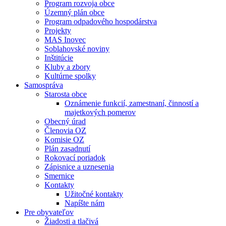
Program rozvoja obce
Územný plán obce
Program odpadového hospodárstva
Projekty
MAS Inovec
Soblahovské noviny
Inštitúcie
Kluby a zbory
Kultúrne spolky
Samospráva
Starosta obce
Oznámenie funkcií, zamestnaní, činností a
majetkových pomerov
Obecný úrad
Členovia OZ
Komisie OZ
Plán zasadnutí
Rokovací poriadok
Zápisnice a uznesenia
Smernice
Kontakty
Užitočné kontakty
Napíšte nám
Pre obyvateľov
Žiadosti a tlačivá