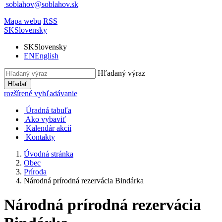
soblahov@soblahov.sk
Mapa webu
RSS
SK
Slovensky
SK
Slovensky
EN
English
Hľadaný výraz
Hľadať
rozšírené vyhľadávanie
Úradná tabuľa
Ako vybaviť
Kalendár akcií
Kontakty
Úvodná stránka
Obec
Príroda
Národná prírodná rezervácia Bindárka
Národná prírodná rezervácia