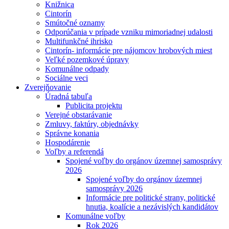
Knižnica
Cintorín
Smútočné oznamy
Odporúčania v prípade vzniku mimoriadnej udalosti
Multifunkčné ihrisko
Cintorín- informácie pre nájomcov hrobových miest
Veľké pozemkové úpravy
Komunálne odpady
Sociálne veci
Zverejňovanie
Úradná tabuľa
Publicita projektu
Verejné obstarávanie
Zmluvy, faktúry, objednávky
Správne konania
Hospodárenie
Voľby a referendá
Spojené voľby do orgánov územnej samosprávy
2026
Spojené voľby do orgánov územnej
samosprávy 2026
Informácie pre politické strany, politické
hnutia, koalície a nezávislých kandidátov
Komunálne voľby
Rok 2026