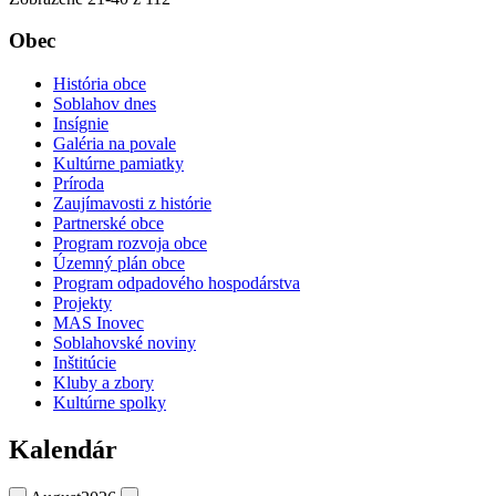
Obec
História obce
Soblahov dnes
Insígnie
Galéria na povale
Kultúrne pamiatky
Príroda
Zaujímavosti z histórie
Partnerské obce
Program rozvoja obce
Územný plán obce
Program odpadového hospodárstva
Projekty
MAS Inovec
Soblahovské noviny
Inštitúcie
Kluby a zbory
Kultúrne spolky
Kalendár