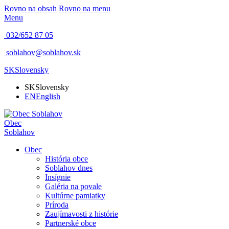
Rovno na obsah
Rovno na menu
Menu
032/652 87 05
soblahov@soblahov.sk
SK
Slovensky
SK
Slovensky
EN
English
Obec
Soblahov
Obec
História obce
Soblahov dnes
Insígnie
Galéria na povale
Kultúrne pamiatky
Príroda
Zaujímavosti z histórie
Partnerské obce