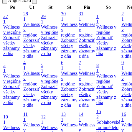
August
2026
Po
Ut
St
Št
Pia
So
N
28
30
31
2
27
29
1
1
1
1
1
1
1
1
Wellness
Wellness
Wellness
Welln
Wellness
Wellness
Wellness v
v
v
v
v
v regióne
v regióne
regióne
regióne
regióne
regióne
regió
Zobraziť
Zobraziť
Zobraziť
Zobraziť
Zobraziť
Zobraziť
Zobra
všetky
všetky
všetky
všetky
všetky
všetky
všetk
záznamy
záznamy
záznamy z
záznamy
záznamy
záznamy
zázn
z dňa
z dňa
dňa
z dňa
z dňa
z dňa
z dňa
4
6
7
9
3
5
8
1
1
1
1
1
1
1
Wellness
Wellness
Wellness
Welln
Wellness
Wellness
Wellness v
v
v
v
v
v regióne
v regióne
regióne
regióne
regióne
regióne
regió
Zobraziť
Zobraziť
Zobraziť
Zobraziť
Zobraziť
Zobraziť
Zobra
všetky
všetky
všetky
všetky
všetky
všetky
všetk
záznamy
záznamy
záznamy z
záznamy
záznamy
záznamy
zázn
z dňa
z dňa
dňa
z dňa
z dňa
z dňa
z dňa
15
11
13
14
16
10
12
2
1
1
1
1
1
1
Soblahovské
Wellness
Wellness
Wellness
Welln
Wellness
Wellness
rodinné leto
v
v
v
v