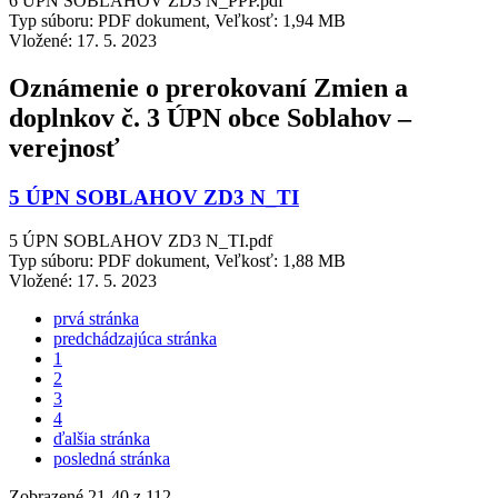
6 ÚPN SOBLAHOV ZD3 N_PPP.pdf
Typ súboru: PDF dokument, Veľkosť: 1,94 MB
Vložené:
17. 5. 2023
Oznámenie o prerokovaní Zmien a
doplnkov č. 3 ÚPN obce Soblahov –
verejnosť
5 ÚPN SOBLAHOV ZD3 N_TI
5 ÚPN SOBLAHOV ZD3 N_TI.pdf
Typ súboru: PDF dokument, Veľkosť: 1,88 MB
Vložené:
17. 5. 2023
prvá stránka
predchádzajúca stránka
1
2
3
4
ďalšia stránka
posledná stránka
Zobrazené
21
-
40
z 112