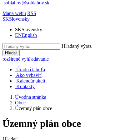
soblahov@soblahov.sk
Mapa webu
RSS
SK
Slovensky
SK
Slovensky
EN
English
Hľadaný výraz
Hľadať
rozšírené vyhľadávanie
Úradná tabuľa
Ako vybaviť
Kalendár akcií
Kontakty
Úvodná stránka
Obec
Územný plán obce
Územný plán obce
Hľadať