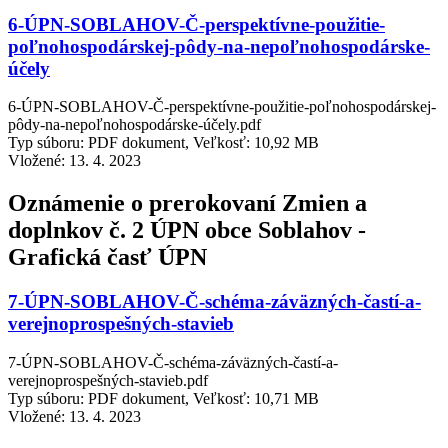
6-ÚPN-SOBLAHOV-Č-perspektívne-použitie-
poľnohospodárskej-pôdy-na-nepoľnohospodárske-
účely
6-ÚPN-SOBLAHOV-Č-perspektívne-použitie-poľnohospodárskej-
pôdy-na-nepoľnohospodárske-účely.pdf
Typ súboru: PDF dokument, Veľkosť: 10,92 MB
Vložené:
13. 4. 2023
Oznámenie o prerokovaní Zmien a
doplnkov č. 2 ÚPN obce Soblahov -
Grafická časť ÚPN
7-ÚPN-SOBLAHOV-Č-schéma-záväzných-častí-a-
verejnoprospešných-stavieb
7-ÚPN-SOBLAHOV-Č-schéma-záväzných-častí-a-
verejnoprospešných-stavieb.pdf
Typ súboru: PDF dokument, Veľkosť: 10,71 MB
Vložené:
13. 4. 2023