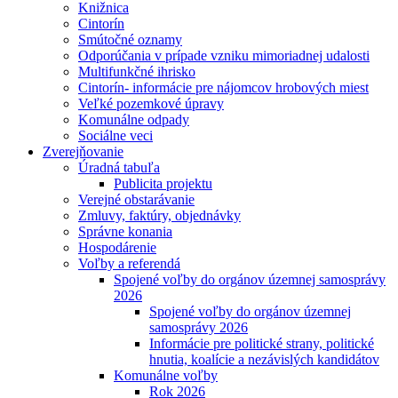
Knižnica
Cintorín
Smútočné oznamy
Odporúčania v prípade vzniku mimoriadnej udalosti
Multifunkčné ihrisko
Cintorín- informácie pre nájomcov hrobových miest
Veľké pozemkové úpravy
Komunálne odpady
Sociálne veci
Zverejňovanie
Úradná tabuľa
Publicita projektu
Verejné obstarávanie
Zmluvy, faktúry, objednávky
Správne konania
Hospodárenie
Voľby a referendá
Spojené voľby do orgánov územnej samosprávy
2026
Spojené voľby do orgánov územnej
samosprávy 2026
Informácie pre politické strany, politické
hnutia, koalície a nezávislých kandidátov
Komunálne voľby
Rok 2026