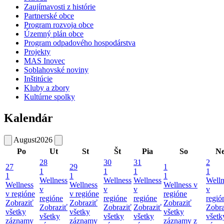
Zaujímavosti z histórie
Partnerské obce
Program rozvoja obce
Územný plán obce
Program odpadového hospodárstva
Projekty
MAS Inovec
Soblahovské noviny
Inštitúcie
Kluby a zbory
Kultúrne spolky
Kalendár
August
2026
Po
Ut
St
Št
Pia
So
N
28
30
31
2
27
29
1
1
1
1
1
1
1
1
Wellness
Wellness
Wellness
Welln
Wellness
Wellness
Wellness v
v
v
v
v
v regióne
v regióne
regióne
regióne
regióne
regióne
regió
Zobraziť
Zobraziť
Zobraziť
Zobraziť
Zobraziť
Zobraziť
Zobra
všetky
všetky
všetky
všetky
všetky
všetky
všetk
záznamy
záznamy
záznamy z