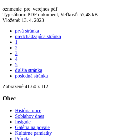
oznmenie_pre_verejnos.pdf
Typ súboru: PDF dokument, Veľkosť: 55,48 kB
Vložené:
13. 4. 2023
prvá stránka
predchádzajúca stránka
1
2
3
4
5
ďalšia stránka
posledná stránka
Zobrazené
41
-
60
z 112
Obec
História obce
Soblahov dnes
Insígnie
Galéria na povale
Kultúrne pamiatky
Príroda