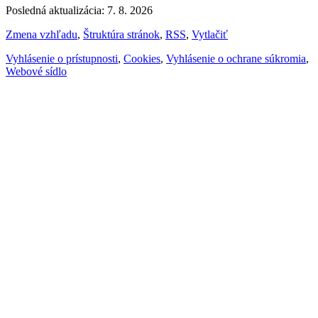
Posledná aktualizácia: 7. 8. 2026
Zmena vzhľadu
,
Štruktúra stránok
,
RSS
,
Vytlačiť
Vyhlásenie o prístupnosti
,
Cookies
,
Vyhlásenie o ochrane súkromia
,
Webové sídlo