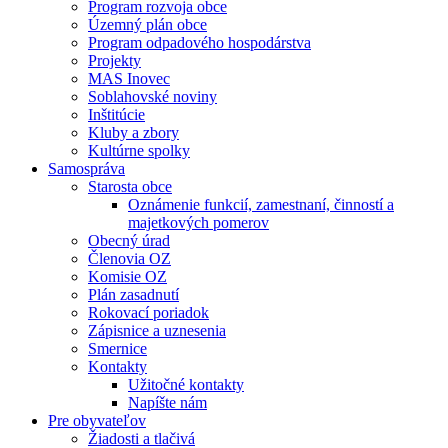
Program rozvoja obce
Územný plán obce
Program odpadového hospodárstva
Projekty
MAS Inovec
Soblahovské noviny
Inštitúcie
Kluby a zbory
Kultúrne spolky
Samospráva
Starosta obce
Oznámenie funkcií, zamestnaní, činností a
majetkových pomerov
Obecný úrad
Členovia OZ
Komisie OZ
Plán zasadnutí
Rokovací poriadok
Zápisnice a uznesenia
Smernice
Kontakty
Užitočné kontakty
Napíšte nám
Pre obyvateľov
Žiadosti a tlačivá