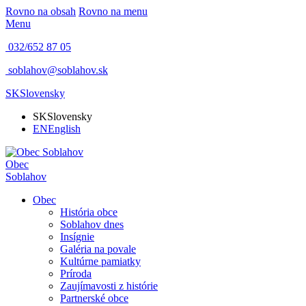
Rovno na obsah
Rovno na menu
Menu
032/652 87 05
soblahov@soblahov.sk
SK
Slovensky
SK
Slovensky
EN
English
Obec
Soblahov
Obec
História obce
Soblahov dnes
Insígnie
Galéria na povale
Kultúrne pamiatky
Príroda
Zaujímavosti z histórie
Partnerské obce