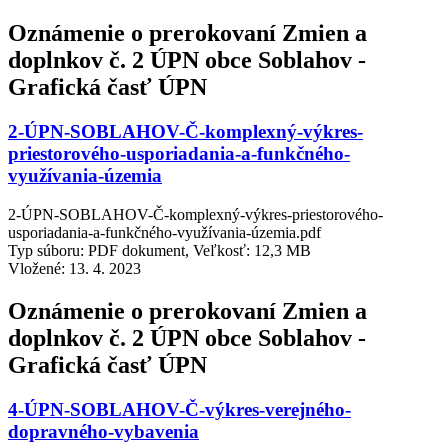
Oznámenie o prerokovaní Zmien a
doplnkov č. 2 ÚPN obce Soblahov -
Grafická časť ÚPN
2-ÚPN-SOBLAHOV-Č-komplexný-výkres-
priestorového-usporiadania-a-funkčného-
využívania-územia
2-ÚPN-SOBLAHOV-Č-komplexný-výkres-priestorového-
usporiadania-a-funkčného-využívania-územia.pdf
Typ súboru: PDF dokument, Veľkosť: 12,3 MB
Vložené:
13. 4. 2023
Oznámenie o prerokovaní Zmien a
doplnkov č. 2 ÚPN obce Soblahov -
Grafická časť ÚPN
4-ÚPN-SOBLAHOV-Č-výkres-verejného-
dopravného-vybavenia