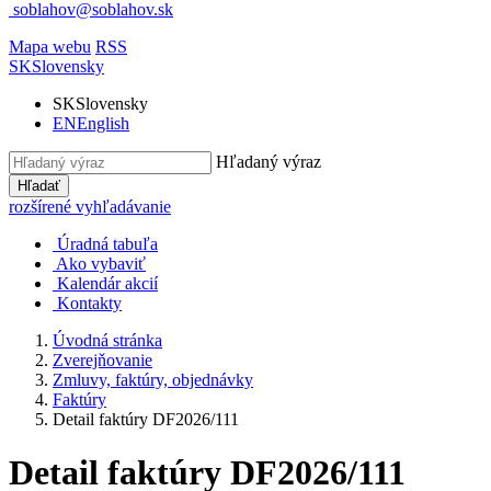
soblahov@soblahov.sk
Mapa webu
RSS
SK
Slovensky
SK
Slovensky
EN
English
Hľadaný výraz
Hľadať
rozšírené vyhľadávanie
Úradná tabuľa
Ako vybaviť
Kalendár akcií
Kontakty
Úvodná stránka
Zverejňovanie
Zmluvy, faktúry, objednávky
Faktúry
Detail faktúry DF2026/111
Detail faktúry DF2026/111