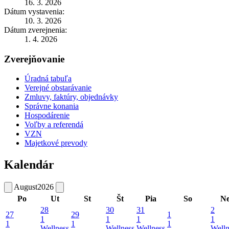
16. 3. 2026
Dátum vystavenia:
10. 3. 2026
Dátum zverejnenia:
1. 4. 2026
Zverejňovanie
Úradná tabuľa
Verejné obstarávanie
Zmluvy, faktúry, objednávky
Správne konania
Hospodárenie
Voľby a referendá
VZN
Majetkové prevody
Kalendár
August
2026
Po
Ut
St
Št
Pia
So
N
28
30
31
2
27
29
1
1
1
1
1
1
1
1
Wellness
Wellness
Wellness
Welln