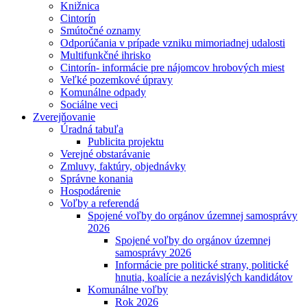
Knižnica
Cintorín
Smútočné oznamy
Odporúčania v prípade vzniku mimoriadnej udalosti
Multifunkčné ihrisko
Cintorín- informácie pre nájomcov hrobových miest
Veľké pozemkové úpravy
Komunálne odpady
Sociálne veci
Zverejňovanie
Úradná tabuľa
Publicita projektu
Verejné obstarávanie
Zmluvy, faktúry, objednávky
Správne konania
Hospodárenie
Voľby a referendá
Spojené voľby do orgánov územnej samosprávy
2026
Spojené voľby do orgánov územnej
samosprávy 2026
Informácie pre politické strany, politické
hnutia, koalície a nezávislých kandidátov
Komunálne voľby
Rok 2026