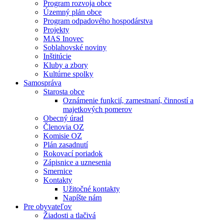
Program rozvoja obce
Územný plán obce
Program odpadového hospodárstva
Projekty
MAS Inovec
Soblahovské noviny
Inštitúcie
Kluby a zbory
Kultúrne spolky
Samospráva
Starosta obce
Oznámenie funkcií, zamestnaní, činností a
majetkových pomerov
Obecný úrad
Členovia OZ
Komisie OZ
Plán zasadnutí
Rokovací poriadok
Zápisnice a uznesenia
Smernice
Kontakty
Užitočné kontakty
Napíšte nám
Pre obyvateľov
Žiadosti a tlačivá