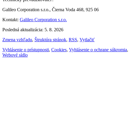
Galileo Corporation s.r.o., Čierna Voda 468, 925 06
Kontakt:
Galileo Corporation s.r.o.
Posledná aktualizácia: 5. 8. 2026
Zmena vzhľadu
,
Štruktúra stránok
,
RSS
,
Vytlačiť
Vyhlásenie o prístupnosti
,
Cookies
,
Vyhlásenie o ochrane súkromia
,
Webové sídlo