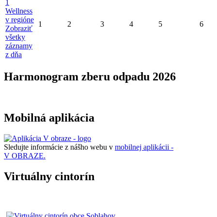
1
Wellness
v regióne
1
2
3
4
5
6
Zobraziť
všetky
záznamy
z dňa
Harmonogram zberu odpadu 2026
Mobilná aplikácia
Sledujte informácie z nášho webu v
mobilnej aplikácii -
V OBRAZE.
Virtuálny cintorín