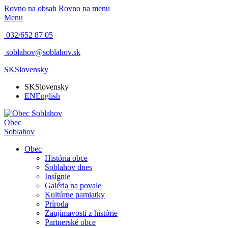
Rovno na obsah
Rovno na menu
Menu
032/652 87 05
soblahov@soblahov.sk
SK
Slovensky
SK
Slovensky
EN
English
Obec
Soblahov
Obec
História obce
Soblahov dnes
Insígnie
Galéria na povale
Kultúrne pamiatky
Príroda
Zaujímavosti z histórie
Partnerské obce