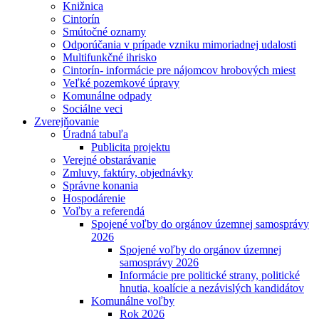
Knižnica
Cintorín
Smútočné oznamy
Odporúčania v prípade vzniku mimoriadnej udalosti
Multifunkčné ihrisko
Cintorín- informácie pre nájomcov hrobových miest
Veľké pozemkové úpravy
Komunálne odpady
Sociálne veci
Zverejňovanie
Úradná tabuľa
Publicita projektu
Verejné obstarávanie
Zmluvy, faktúry, objednávky
Správne konania
Hospodárenie
Voľby a referendá
Spojené voľby do orgánov územnej samosprávy
2026
Spojené voľby do orgánov územnej
samosprávy 2026
Informácie pre politické strany, politické
hnutia, koalície a nezávislých kandidátov
Komunálne voľby
Rok 2026