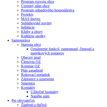
Program rozvoja obce
Územný plán obce
Program odpadového hospodárstva
Projekty
MAS Inovec
Soblahovské noviny
Inštitúcie
Kluby a zbory
Kultúrne spolky
Samospráva
Starosta obce
Oznámenie funkcií, zamestnaní, činností a
majetkových pomerov
Obecný úrad
Členovia OZ
Komisie OZ
Plán zasadnutí
Rokovací poriadok
Zápisnice a uznesenia
Smernice
Kontakty
Užitočné kontakty
Napíšte nám
Pre obyvateľov
Žiadosti a tlačivá