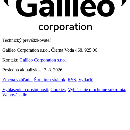
Technický prevádzkovateľ:
Galileo Corporation s.r.o., Čierna Voda 468, 925 06
Kontakt:
Galileo Corporation s.r.o.
Posledná aktualizácia: 7. 8. 2026
Zmena vzhľadu
,
Štruktúra stránok
,
RSS
,
Vytlačiť
Vyhlásenie o prístupnosti
,
Cookies
,
Vyhlásenie o ochrane súkromia
,
Webové sídlo