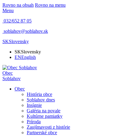
Rovno na obsah
Rovno na menu
Menu
032/652 87 05
soblahov@soblahov.sk
SK
Slovensky
SK
Slovensky
EN
English
Obec
Soblahov
Obec
História obce
Soblahov dnes
Insígnie
Galéria na povale
Kultúrne pamiatky
Príroda
Zaujímavosti z histórie
Partnerské obce