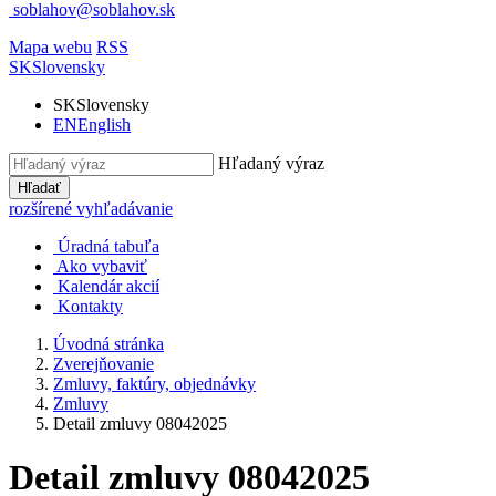
soblahov@soblahov.sk
Mapa webu
RSS
SK
Slovensky
SK
Slovensky
EN
English
Hľadaný výraz
Hľadať
rozšírené vyhľadávanie
Úradná tabuľa
Ako vybaviť
Kalendár akcií
Kontakty
Úvodná stránka
Zverejňovanie
Zmluvy, faktúry, objednávky
Zmluvy
Detail zmluvy 08042025
Detail zmluvy 08042025