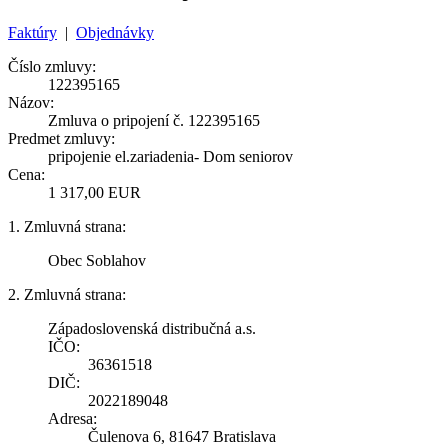
Faktúry
|
Objednávky
Číslo zmluvy:
122395165
Názov:
Zmluva o pripojení č. 122395165
Predmet zmluvy:
pripojenie el.zariadenia- Dom seniorov
Cena:
1 317,00 EUR
1. Zmluvná strana:
Obec Soblahov
2. Zmluvná strana:
Západoslovenská distribučná a.s.
IČO:
36361518
DIČ:
2022189048
Adresa:
Čulenova 6, 81647 Bratislava