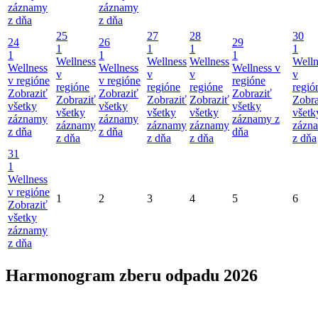
záznamy
záznamy
z dňa
z dňa
25
27
28
30
24
26
29
1
1
1
1
1
1
1
Wellness
Wellness
Wellness
Welln
Wellness
Wellness
Wellness v
v
v
v
v
v regióne
v regióne
regióne
regióne
regióne
regióne
regió
Zobraziť
Zobraziť
Zobraziť
Zobraziť
Zobraziť
Zobraziť
Zobra
všetky
všetky
všetky
všetky
všetky
všetky
všetk
záznamy
záznamy
záznamy z
záznamy
záznamy
záznamy
zázn
z dňa
z dňa
dňa
z dňa
z dňa
z dňa
z dňa
31
1
Wellness
v regióne
1
2
3
4
5
6
Zobraziť
všetky
záznamy
z dňa
Harmonogram zberu odpadu 2026