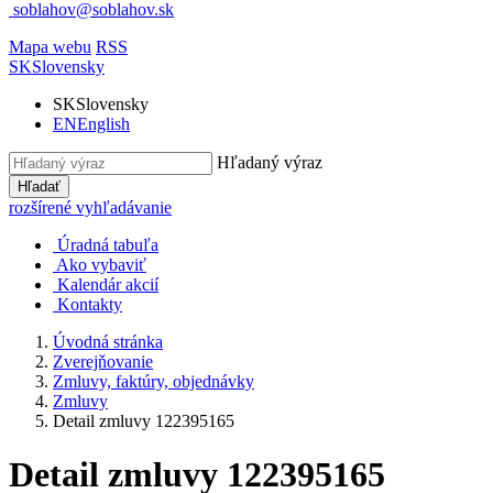
soblahov@soblahov.sk
Mapa webu
RSS
SK
Slovensky
SK
Slovensky
EN
English
Hľadaný výraz
Hľadať
rozšírené vyhľadávanie
Úradná tabuľa
Ako vybaviť
Kalendár akcií
Kontakty
Úvodná stránka
Zverejňovanie
Zmluvy, faktúry, objednávky
Zmluvy
Detail zmluvy 122395165
Detail zmluvy 122395165