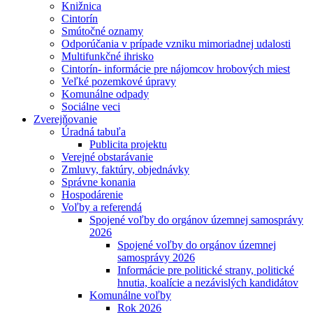
Knižnica
Cintorín
Smútočné oznamy
Odporúčania v prípade vzniku mimoriadnej udalosti
Multifunkčné ihrisko
Cintorín- informácie pre nájomcov hrobových miest
Veľké pozemkové úpravy
Komunálne odpady
Sociálne veci
Zverejňovanie
Úradná tabuľa
Publicita projektu
Verejné obstarávanie
Zmluvy, faktúry, objednávky
Správne konania
Hospodárenie
Voľby a referendá
Spojené voľby do orgánov územnej samosprávy
2026
Spojené voľby do orgánov územnej
samosprávy 2026
Informácie pre politické strany, politické
hnutia, koalície a nezávislých kandidátov
Komunálne voľby
Rok 2026