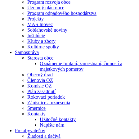
Program rozvoja obce
Územný plán obce
Program odpadového hospodárstva
Projekty
MAS Inovec
Soblahovské noviny
Inštitúcie
Kluby a zbory
Kultúrne spolky
Samospráva
Starosta obce
Oznámenie funkcií, zamestnaní, činností a
majetkových pomerov
Obecný úrad
Členovia OZ
Komisie OZ
Plán zasadnutí
Rokovací poriadok
Zápisnice a uznesenia
Smernice
Kontakty
Užitočné kontakty
Napíšte nám
Pre obyvateľov
Žiadosti a tlačivá