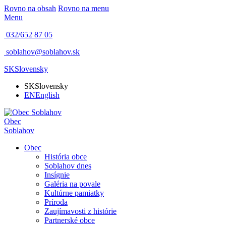
Rovno na obsah
Rovno na menu
Menu
032/652 87 05
soblahov@soblahov.sk
SK
Slovensky
SK
Slovensky
EN
English
Obec
Soblahov
Obec
História obce
Soblahov dnes
Insígnie
Galéria na povale
Kultúrne pamiatky
Príroda
Zaujímavosti z histórie
Partnerské obce