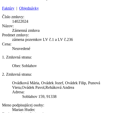
Faktúry
|
Objednávky
Číslo zmluvy:
14022024
Názov:
Zámenná zmluva
Predmet zmluvy:
zámena pozemkov LV č.1 a LV č.236
Cena:
Neuvedené
1. Zmluvná strana:
Obec Soblahov
2. Zmluvná strana:
Ovádková Mária, Ovádek Jozef, Ovádek Filip, Punová
Viera,Ovádek Pavol,Reháková Andrea
Adresa:
Soblahov 159, 91338
Meno podpisujúcej osoby:
Marian Hudec