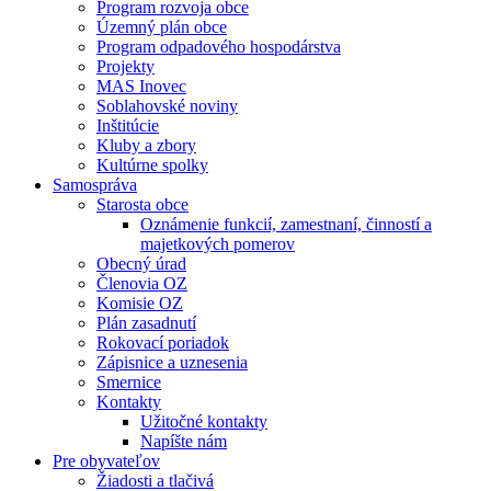
Program rozvoja obce
Územný plán obce
Program odpadového hospodárstva
Projekty
MAS Inovec
Soblahovské noviny
Inštitúcie
Kluby a zbory
Kultúrne spolky
Samospráva
Starosta obce
Oznámenie funkcií, zamestnaní, činností a
majetkových pomerov
Obecný úrad
Členovia OZ
Komisie OZ
Plán zasadnutí
Rokovací poriadok
Zápisnice a uznesenia
Smernice
Kontakty
Užitočné kontakty
Napíšte nám
Pre obyvateľov
Žiadosti a tlačivá