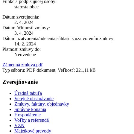
Funkcia podpisujúcej osoby:
starosta obce
Dátum zverejnenia:
2. 4. 2024
Dátum účinnosti zmluvy:
3. 4. 2024
Dátum uzatvorenia/udelenia súhlasu s uzatvorením zmluvy:
14. 2. 2024
Platnosť zmluvy do:
Neuvedené
Zámenná zmluva.pdf
Typ súboru: PDF dokument, Veľkosť: 221,11 kB
Zverejňovanie
Úradná tabuľa
Verejné obstarávanie
Zmluvy, faktúry, objednávky
Správne konania
Hospodárenie
Voľby a referendá
VZN
Majetkové prevody