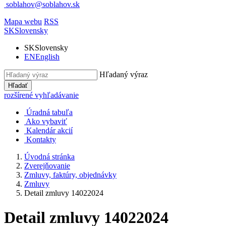
soblahov@soblahov.sk
Mapa webu
RSS
SK
Slovensky
SK
Slovensky
EN
English
Hľadaný výraz
Hľadať
rozšírené vyhľadávanie
Úradná tabuľa
Ako vybaviť
Kalendár akcií
Kontakty
Úvodná stránka
Zverejňovanie
Zmluvy, faktúry, objednávky
Zmluvy
Detail zmluvy 14022024
Detail zmluvy 14022024