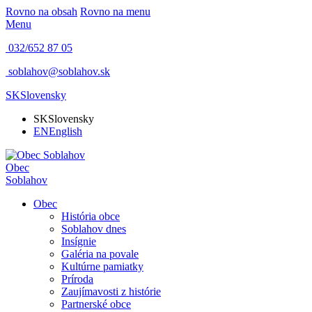
Rovno na obsah
Rovno na menu
Menu
032/652 87 05
soblahov@soblahov.sk
SK
Slovensky
SK
Slovensky
EN
English
Obec
Soblahov
Obec
História obce
Soblahov dnes
Insígnie
Galéria na povale
Kultúrne pamiatky
Príroda
Zaujímavosti z histórie
Partnerské obce