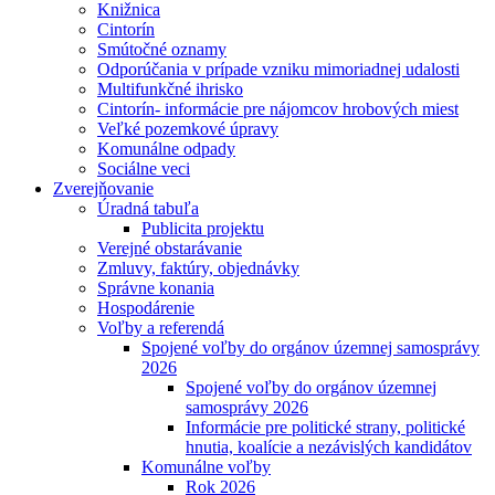
Knižnica
Cintorín
Smútočné oznamy
Odporúčania v prípade vzniku mimoriadnej udalosti
Multifunkčné ihrisko
Cintorín- informácie pre nájomcov hrobových miest
Veľké pozemkové úpravy
Komunálne odpady
Sociálne veci
Zverejňovanie
Úradná tabuľa
Publicita projektu
Verejné obstarávanie
Zmluvy, faktúry, objednávky
Správne konania
Hospodárenie
Voľby a referendá
Spojené voľby do orgánov územnej samosprávy
2026
Spojené voľby do orgánov územnej
samosprávy 2026
Informácie pre politické strany, politické
hnutia, koalície a nezávislých kandidátov
Komunálne voľby
Rok 2026