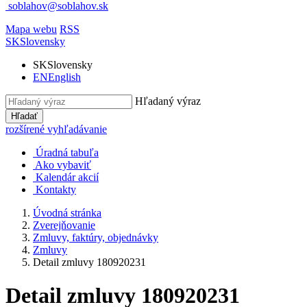
soblahov@soblahov.sk
Mapa webu
RSS
SK
Slovensky
SK
Slovensky
EN
English
Hľadaný výraz
Hľadať
rozšírené vyhľadávanie
Úradná tabuľa
Ako vybaviť
Kalendár akcií
Kontakty
Úvodná stránka
Zverejňovanie
Zmluvy, faktúry, objednávky
Zmluvy
Detail zmluvy 180920231
Detail zmluvy 180920231