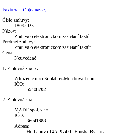
Faktúry
|
Objednávky
Číslo zmluvy:
180920231
Názov:
Zmluva o elektronickom zasielaní faktúr
Predmet zmluvy:
Zmluva o elektronickom zasielaní faktúr
Cena:
Neuvedené
1. Zmluvná strana:
Združenie obcí Soblahov-Mníchova Lehota
IČO:
55408702
2. Zmluvná strana:
MADE spol, s.r.o.
IČO:
36041688
Adresa:
Hurbanova 14A, 974 01 Banská Bystrica