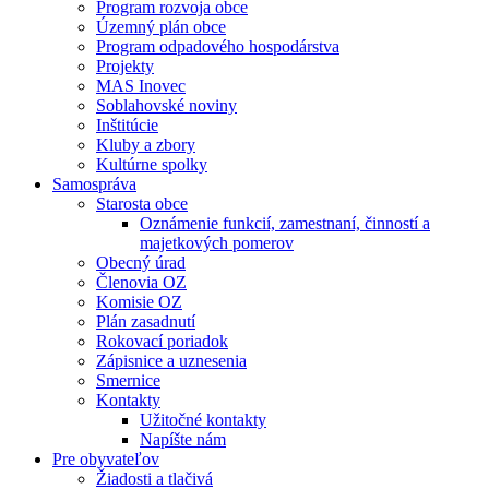
Program rozvoja obce
Územný plán obce
Program odpadového hospodárstva
Projekty
MAS Inovec
Soblahovské noviny
Inštitúcie
Kluby a zbory
Kultúrne spolky
Samospráva
Starosta obce
Oznámenie funkcií, zamestnaní, činností a
majetkových pomerov
Obecný úrad
Členovia OZ
Komisie OZ
Plán zasadnutí
Rokovací poriadok
Zápisnice a uznesenia
Smernice
Kontakty
Užitočné kontakty
Napíšte nám
Pre obyvateľov
Žiadosti a tlačivá