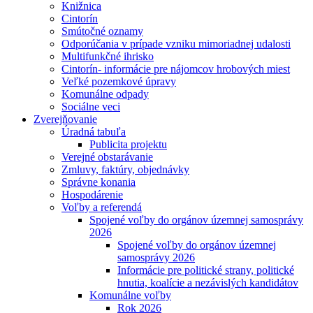
Knižnica
Cintorín
Smútočné oznamy
Odporúčania v prípade vzniku mimoriadnej udalosti
Multifunkčné ihrisko
Cintorín- informácie pre nájomcov hrobových miest
Veľké pozemkové úpravy
Komunálne odpady
Sociálne veci
Zverejňovanie
Úradná tabuľa
Publicita projektu
Verejné obstarávanie
Zmluvy, faktúry, objednávky
Správne konania
Hospodárenie
Voľby a referendá
Spojené voľby do orgánov územnej samosprávy
2026
Spojené voľby do orgánov územnej
samosprávy 2026
Informácie pre politické strany, politické
hnutia, koalície a nezávislých kandidátov
Komunálne voľby
Rok 2026