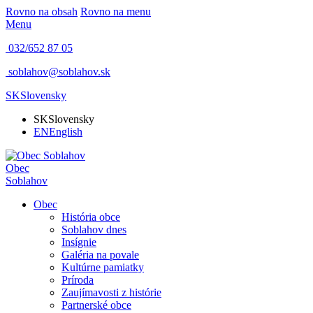
Rovno na obsah
Rovno na menu
Menu
032/652 87 05
soblahov@soblahov.sk
SK
Slovensky
SK
Slovensky
EN
English
Obec
Soblahov
Obec
História obce
Soblahov dnes
Insígnie
Galéria na povale
Kultúrne pamiatky
Príroda
Zaujímavosti z histórie
Partnerské obce