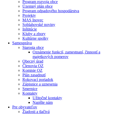
Program rozvoja obce
Územný plán obce
Program odpadového hospodárstva
Projekty
MAS Inovec
Soblahovské noviny
Inštitúcie
Kluby a zbory
Kultúrne spolky
Samospráva
Starosta obce
Oznámenie funkcií, zamestnaní, činností a
majetkových pomerov
Obecný úrad
Členovia OZ
Komisie OZ
Plán zasadnutí
Rokovací poriadok
Zápisnice a uznesenia
Smernice
Kontakty
Užitočné kontakty
Napíšte nám
Pre obyvateľov
Žiadosti a tlačivá