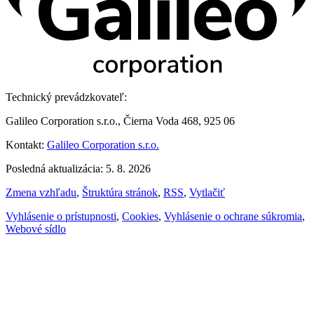
Technický prevádzkovateľ:
Galileo Corporation s.r.o., Čierna Voda 468, 925 06
Kontakt:
Galileo Corporation s.r.o.
Posledná aktualizácia: 5. 8. 2026
Zmena vzhľadu
,
Štruktúra stránok
,
RSS
,
Vytlačiť
Vyhlásenie o prístupnosti
,
Cookies
,
Vyhlásenie o ochrane súkromia
,
Webové sídlo