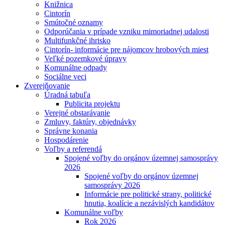
Knižnica
Cintorín
Smútočné oznamy
Odporúčania v prípade vzniku mimoriadnej udalosti
Multifunkčné ihrisko
Cintorín- informácie pre nájomcov hrobových miest
Veľké pozemkové úpravy
Komunálne odpady
Sociálne veci
Zverejňovanie
Úradná tabuľa
Publicita projektu
Verejné obstarávanie
Zmluvy, faktúry, objednávky
Správne konania
Hospodárenie
Voľby a referendá
Spojené voľby do orgánov územnej samosprávy
2026
Spojené voľby do orgánov územnej
samosprávy 2026
Informácie pre politické strany, politické
hnutia, koalície a nezávislých kandidátov
Komunálne voľby
Rok 2026