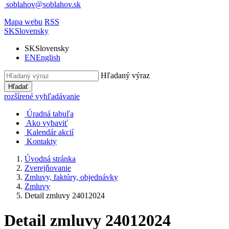
soblahov@soblahov.sk
Mapa webu
RSS
SK
Slovensky
SK
Slovensky
EN
English
Hľadaný výraz
Hľadať
rozšírené vyhľadávanie
Úradná tabuľa
Ako vybaviť
Kalendár akcií
Kontakty
Úvodná stránka
Zverejňovanie
Zmluvy, faktúry, objednávky
Zmluvy
Detail zmluvy 24012024
Detail zmluvy 24012024