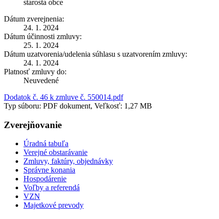
starosta obce
Dátum zverejnenia:
24. 1. 2024
Dátum účinnosti zmluvy:
25. 1. 2024
Dátum uzatvorenia/udelenia súhlasu s uzatvorením zmluvy:
24. 1. 2024
Platnosť zmluvy do:
Neuvedené
Dodatok č. 46 k zmluve č. 550014.pdf
Typ súboru: PDF dokument, Veľkosť: 1,27 MB
Zverejňovanie
Úradná tabuľa
Verejné obstarávanie
Zmluvy, faktúry, objednávky
Správne konania
Hospodárenie
Voľby a referendá
VZN
Majetkové prevody