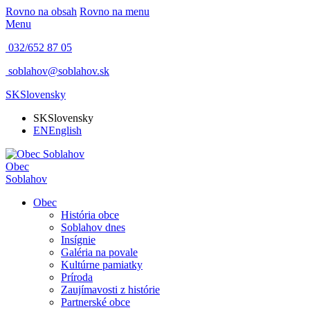
Rovno na obsah
Rovno na menu
Menu
032/652 87 05
soblahov@soblahov.sk
SK
Slovensky
SK
Slovensky
EN
English
Obec
Soblahov
Obec
História obce
Soblahov dnes
Insígnie
Galéria na povale
Kultúrne pamiatky
Príroda
Zaujímavosti z histórie
Partnerské obce